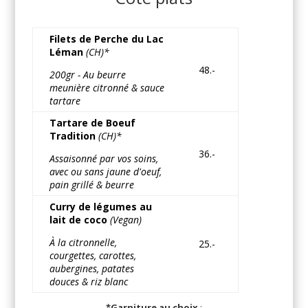
Filets de Perche du Lac
Léman
(CH)*
48.-
200gr - Au beurre
meunière citronné & sauce
tartare
Tartare de Boeuf
Tradition
(CH)*
36.-
Assaisonné par vos soins,
avec ou sans jaune d'oeuf,
pain grillé & beurre
Curry de légumes au
lait de coco
(Vegan)
À la citronnelle,
25.-
courgettes, carottes,
aubergines, patates
douces & riz blanc
*Garniture au choix
: