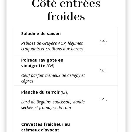
Côté entrées
froides
Saladine de saison
14.-
Rebibes de Gruyère AOP, légumes
croquants et croûtons aux herbes
Poireau ravigote en
vinaigrette
(CH)
16.-
Oeuf parfait crémeux de Céligny et
câpres
Planche du terroir
(CH)
19.-
Lard de Begnins, saucisson, viande
séchée et fromages du coin
Crevettes fraîcheur au
crémeux d’avocat